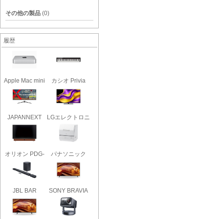
その他の製品
(0)
履歴
Apple Mac mini
カシオ Privia
MGNT3J..
PX-S110..
JAPANNEXT
LGエレクトロニ
JN-IPS34G16..
クス OL..
オリオン PDG-
パナソニック
241F
NP-TCR5-..
JBL BAR
SONY BRAVIA
1000MK2 [ブラ..
KJ-65X75W..