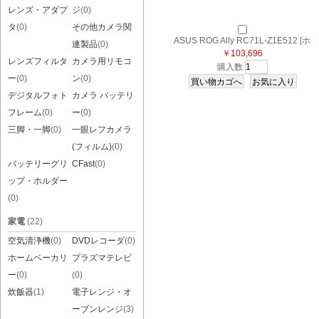
レンズ・アダプ
ジ
(0)
タ
(0)
その他カメラ関
ASUS ROG Ally RC71L-Z1E512 [ホ
連製品
(0)
￥103,696
ワイト]
レンズフィルタ
カメラ用リモコ
購入数
ー
(0)
ン
(0)
デジタルフォト
カメラ バッテリ
フレーム
(0)
ー
(0)
三脚・一脚
(0)
一眼レフカメラ
(フィルム)
(0)
バッテリーグリ
CFast
(0)
ップ・ホルダー
(0)
家電
(22)
空気清浄機
(0)
DVDレコーダ
(0)
ホームベーカリ
プラズマテレビ
ー
(0)
(0)
炊飯器
(1)
電子レンジ・オ
ーブンレンジ
(3)