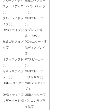
ブルーレイディ
無線LANブロー
スク・メディア
ドバンドルータ
(0)
ー
(0)
ブルーレイドラ
MP3プレーヤー
イブ
(0)
(0)
DVDドライブ
(0)
タブレット端
末・PDA
(0)
無線LANアダプ
PCモニター・液
タ
(0)
晶ディスプレイ
(1)
オフィスソフト
PCスピーカー
(0)
(0)
セキュリティソ
MP3プレーヤー
フト
(0)
アクセサリ
(0)
HDDレコーダー
Mac デスクトッ
(0)
プ
(1)
DVDメディア
(0)
USBメモリー
(0)
マザーボード
(0)
パソコンサプラ
イ品
(0)