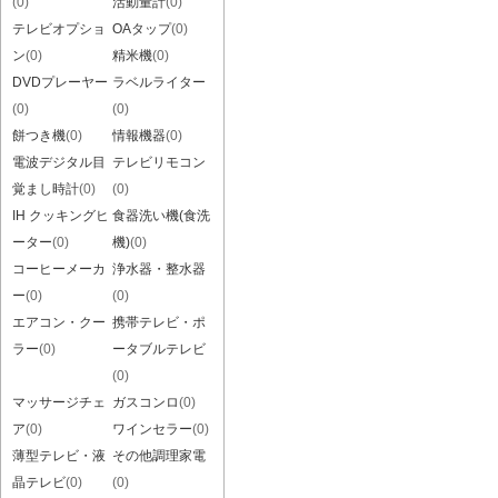
(0)
活動量計
(0)
テレビオプショ
OAタップ
(0)
ン
(0)
精米機
(0)
DVDプレーヤー
ラベルライター
(0)
(0)
餅つき機
(0)
情報機器
(0)
電波デジタル目
テレビリモコン
覚まし時計
(0)
(0)
IH クッキングヒ
食器洗い機(食洗
ーター
(0)
機)
(0)
コーヒーメーカ
浄水器・整水器
ー
(0)
(0)
エアコン・クー
携帯テレビ・ポ
ラー
(0)
ータブルテレビ
(0)
マッサージチェ
ガスコンロ
(0)
ア
(0)
ワインセラー
(0)
薄型テレビ・液
その他調理家電
晶テレビ
(0)
(0)