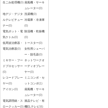
生ごみ処理機
(0)
扇風機・サーキ
ュレーター
(0)
地デジ・デジタ
洗濯機
(0)
ルテレビチュー
冷蔵庫・冷凍庫
ナー
(0)
(0)
電気ポット・電
除湿機・乾燥機
気ケトル
(0)
(0)
低周波治療器・
トースター
(0)
電気治療器
(0)
女性用シェーバ
ー・脱毛器
(0)
ミキサー・フー
ネットワークオ
ドプロセッサー
ーディオプレー
(0)
ヤー
(0)
レコードプレー
ミニコンポ・セ
ヤー
(0)
ットコンポ
(1)
アイロン
(0)
扇風機・サーキ
ュレーター
(0)
電気調理鍋・ス
液晶テレビ・有
ロークッカー
(0)
機ELテレビ
(6)