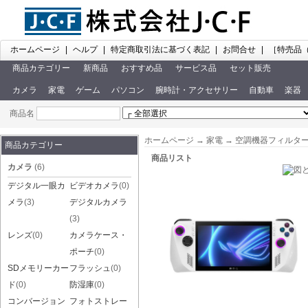
ホームページ
|
ヘルプ
|
特定商取引法に基づく表記
|
お問合せ
|
［特売品
商品カテゴリー
新商品
おすすめ品
サービス品
セット販売
カメラ
家電
ゲーム
パソコン
腕時計・アクセサリー
自動車
楽器
商品名
ホームページ
→
家電
→
空調機器フィルタ
商品カテゴリー
商品リスト
カメラ
(6)
デジタル一眼カ
ビデオカメラ
(0)
メラ
(3)
デジタルカメラ
(3)
レンズ
(0)
カメラケース・
ポーチ
(0)
SDメモリーカー
フラッシュ
(0)
ド
(0)
防湿庫
(0)
コンバージョン
フォトストレー