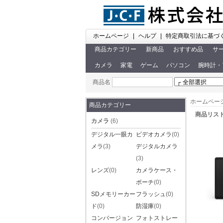
ホームページ
|
ヘルプ
|
特定商取引法に基づ
商品カテゴリー
新商品
おすすめ品
サ
カメラ
家電
ゲーム
パソコン
腕時計・
商品名
ホームペー
商品カテゴリー
商品リス
カメラ
(6)
デジタル一眼カ
ビデオカメラ
(0)
メラ
(3)
デジタルカメラ
(3)
レンズ
(0)
カメラケース・
ポーチ
(0)
SDメモリーカー
フラッシュ
(0)
ド
(0)
防湿庫
(0)
コンバージョン
フォトストレー