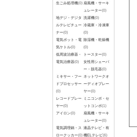
生ごみ処理機
(0)
扇風機・サーキ
ュレーター
(0)
地デジ・デジタ
洗濯機
(0)
ルテレビチュー
冷蔵庫・冷凍庫
ナー
(0)
(0)
電気ポット・電
除湿機・乾燥機
気ケトル
(0)
(0)
低周波治療器・
トースター
(0)
電気治療器
(0)
女性用シェーバ
ー・脱毛器
(0)
ミキサー・フー
ネットワークオ
ドプロセッサー
ーディオプレー
(0)
ヤー
(0)
レコードプレー
ミニコンポ・セ
ヤー
(0)
ットコンポ
(1)
アイロン
(0)
扇風機・サーキ
ュレーター
(0)
電気調理鍋・ス
液晶テレビ・有
ロークッカー
(0)
機ELテレビ
(6)