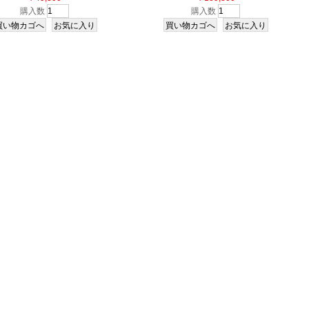
[フォグシルバー]
購入数
購入数