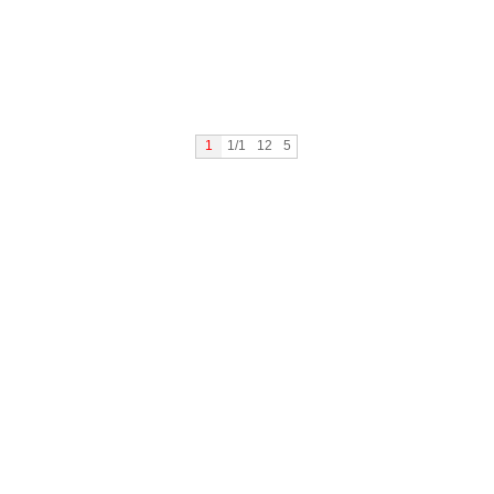
1
1/1
12
5