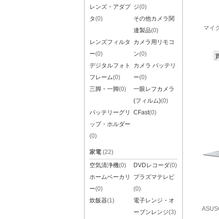
レンズ・アダプ
ジ
(0)
タ
(0)
その他カメラ関
マイクロ
連製品
(0)
レンズフィルタ
カメラ用リモコ
ー
(0)
ン
(0)
デジタルフォト
カメラ バッテリ
フレーム
(0)
ー
(0)
三脚・一脚
(0)
一眼レフカメラ
(フィルム)
(0)
バッテリーグリ
CFast
(0)
ップ・ホルダー
(0)
家電
(22)
空気清浄機
(0)
DVDレコーダ
(0)
ホームベーカリ
プラズマテレビ
ー
(0)
(0)
炊飯器
(1)
電子レンジ・オ
ASUSC
ーブンレンジ
(3)
e(CM