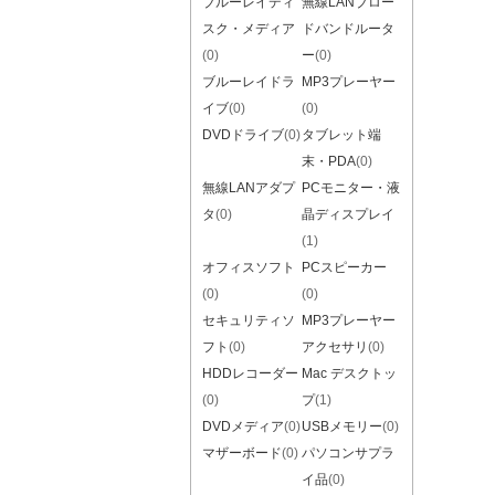
ブルーレイディ
無線LANブロー
スク・メディア
ドバンドルータ
(0)
ー
(0)
ブルーレイドラ
MP3プレーヤー
イブ
(0)
(0)
DVDドライブ
(0)
タブレット端
末・PDA
(0)
無線LANアダプ
PCモニター・液
タ
(0)
晶ディスプレイ
(1)
オフィスソフト
PCスピーカー
(0)
(0)
セキュリティソ
MP3プレーヤー
フト
(0)
アクセサリ
(0)
HDDレコーダー
Mac デスクトッ
(0)
プ
(1)
DVDメディア
(0)
USBメモリー
(0)
マザーボード
(0)
パソコンサプラ
イ品
(0)