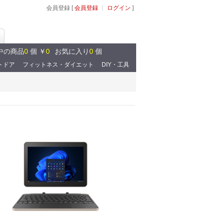
会員登録 [
会員登録
┊
ログイン
]
中の商品
0
個 ￥
0
お気に入り
0
個
トドア
フィットネス・ダイエット
DIY・工具
ベビー・キッズ
監視装置