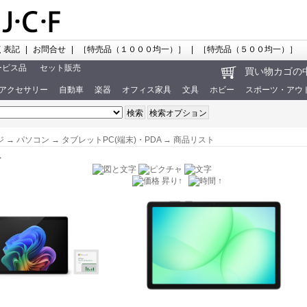
く表記
|
お問合せ
|
［特売品（１０００均一）］
|
［特売品（５００均一）］
ービス品
セット販売
買い物カゴの
アクセサリー
自動車
楽器
オフィス家具
文具
ホビー
スポーツ・アウ
ジ
→
パソコン
→
タブレットPC(端末)・PDA
→ 商品リスト
ト