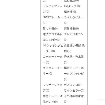
(0)
活動量計
(0)
テレビオプショ
OAタップ
(0)
ン
(0)
精米機
(0)
DVDプレーヤー
ラベルライター
(0)
(0)
餅つき機
(0)
情報機器
(0)
電波デジタル目
テレビリモコン
覚まし時計
(0)
(0)
IH クッキングヒ
食器洗い機(食洗
ーター
(0)
機)
(0)
コーヒーメーカ
浄水器・整水器
ー
(0)
(0)
エアコン・クー
携帯テレビ・ポ
ラー
(0)
ータブルテレビ
(0)
マッサージチェ
ガスコンロ
(0)
ア
(0)
ワインセラー
(0)
薄型テレビ・液
その他調理家電
晶テレビ
(0)
(0)