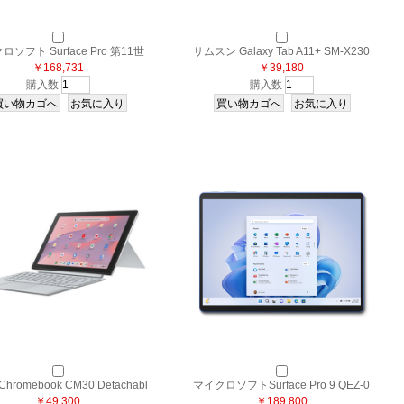
ソフト Surface Pro 第11世
サムスン Galaxy Tab A11+ SM-X230
代 EP2-19225 [ブラック]
￥168,731
NZAAXJP [グレー]
￥39,180
購入数
購入数
hromebook CM30 Detachabl
マイクロソフトSurface Pro 9 QEZ-0
3001) CM3001DM2A-R70006
￥49,300
0045 [サファイア]
￥189,800