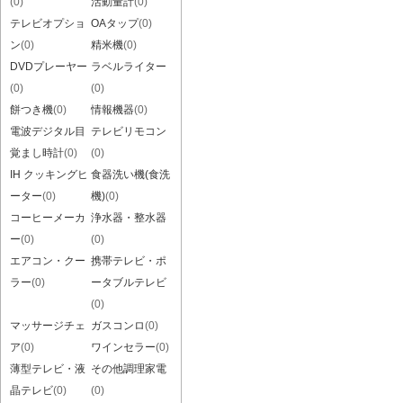
(0)
活動量計
(0)
テレビオプショ
OAタップ
(0)
ン
(0)
精米機
(0)
DVDプレーヤー
ラベルライター
(0)
(0)
餅つき機
(0)
情報機器
(0)
電波デジタル目
テレビリモコン
覚まし時計
(0)
(0)
IH クッキングヒ
食器洗い機(食洗
ーター
(0)
機)
(0)
コーヒーメーカ
浄水器・整水器
ー
(0)
(0)
エアコン・クー
携帯テレビ・ポ
ラー
(0)
ータブルテレビ
(0)
マッサージチェ
ガスコンロ
(0)
ア
(0)
ワインセラー
(0)
薄型テレビ・液
その他調理家電
晶テレビ
(0)
(0)