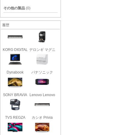
その他の製品
(0)
履歴
KORG DIGITAL
デロンギ マグニ
PIANO D1..
フィカ..
Dynabook
パナソニック
dynabook K2 ..
NP-TCR5-..
SONY BRAVIA
Lenovo Lenovo
KJ-55X81L..
Legion ..
TVS REGZA
カシオ Privia
RLC-V7R MAX..
PX-S110..