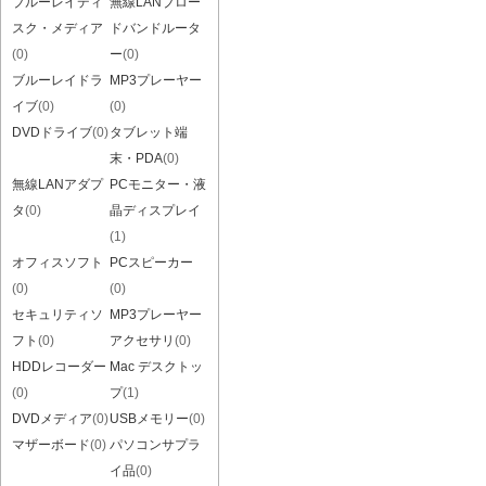
ブルーレイディ
無線LANブロー
スク・メディア
ドバンドルータ
(0)
ー
(0)
ブルーレイドラ
MP3プレーヤー
イブ
(0)
(0)
DVDドライブ
(0)
タブレット端
末・PDA
(0)
無線LANアダプ
PCモニター・液
タ
(0)
晶ディスプレイ
(1)
オフィスソフト
PCスピーカー
(0)
(0)
セキュリティソ
MP3プレーヤー
フト
(0)
アクセサリ
(0)
HDDレコーダー
Mac デスクトッ
(0)
プ
(1)
DVDメディア
(0)
USBメモリー
(0)
マザーボード
(0)
パソコンサプラ
イ品
(0)