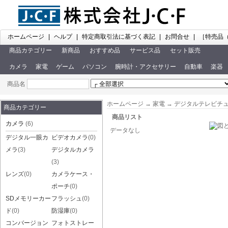
ホームページ
|
ヘルプ
|
特定商取引法に基づく表記
|
お問合せ
|
［特売品
商品カテゴリー
新商品
おすすめ品
サービス品
セット販売
カメラ
家電
ゲーム
パソコン
腕時計・アクセサリー
自動車
楽器
商品名
ホームページ
→
家電
→
デジタルテレビチ
商品カテゴリー
商品リスト
カメラ
(6)
データなし
デジタル一眼カ
ビデオカメラ
(0)
メラ
(3)
デジタルカメラ
(3)
レンズ
(0)
カメラケース・
ポーチ
(0)
SDメモリーカー
フラッシュ
(0)
ド
(0)
防湿庫
(0)
コンバージョン
フォトストレー