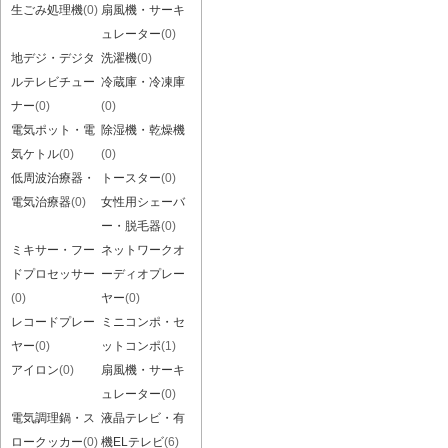
生ごみ処理機
(0)
扇風機・サーキ
ュレーター
(0)
地デジ・デジタ
洗濯機
(0)
ルテレビチュー
冷蔵庫・冷凍庫
ナー
(0)
(0)
電気ポット・電
除湿機・乾燥機
気ケトル
(0)
(0)
低周波治療器・
トースター
(0)
電気治療器
(0)
女性用シェーバ
ー・脱毛器
(0)
ミキサー・フー
ネットワークオ
ドプロセッサー
ーディオプレー
(0)
ヤー
(0)
レコードプレー
ミニコンポ・セ
ヤー
(0)
ットコンポ
(1)
アイロン
(0)
扇風機・サーキ
ュレーター
(0)
電気調理鍋・ス
液晶テレビ・有
ロークッカー
(0)
機ELテレビ
(6)