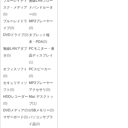
ブルーレイディ
無線LANブロー
スク・メディア
ドバンドルータ
(0)
ー
(0)
ブルーレイドラ
MP3プレーヤー
イブ
(0)
(0)
DVDドライブ
(0)
タブレット端
末・PDA
(0)
無線LANアダプ
PCモニター・液
タ
(0)
晶ディスプレイ
(1)
オフィスソフト
PCスピーカー
(0)
(0)
セキュリティソ
MP3プレーヤー
フト
(0)
アクセサリ
(0)
HDDレコーダー
Mac デスクトッ
(0)
プ
(1)
DVDメディア
(0)
USBメモリー
(0)
マザーボード
(0)
パソコンサプラ
イ品
(0)