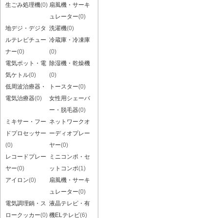
生ごみ処理機
(0)
扇風機・サーキ
ュレーター
(0)
地デジ・デジタ
洗濯機
(0)
ルテレビチュー
冷蔵庫・冷凍庫
ナー
(0)
(0)
電気ポット・電
除湿機・乾燥機
気ケトル
(0)
(0)
低周波治療器・
トースター
(0)
電気治療器
(0)
女性用シェーバ
ー・脱毛器
(0)
ミキサー・フー
ネットワークオ
ドプロセッサー
ーディオプレー
(0)
ヤー
(0)
レコードプレー
ミニコンポ・セ
ヤー
(0)
ットコンポ
(1)
アイロン
(0)
扇風機・サーキ
ュレーター
(0)
電気調理鍋・ス
液晶テレビ・有
ロークッカー
(0)
機ELテレビ
(6)