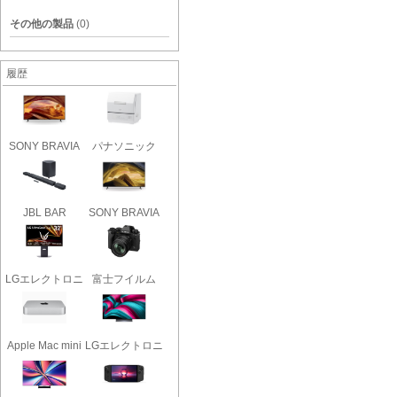
その他の製品
(0)
履歴
SONY BRAVIA
パナソニック
KJ-65X75W..
NP-TCR5-..
JBL BAR
SONY BRAVIA
1000MK2 [ブラ..
KJ-55X81L..
LGエレクトロニ
富士フイルム
クス LG..
FUJIFILM..
Apple Mac mini
LGエレクトロニ
MGNT3J..
クス OL..