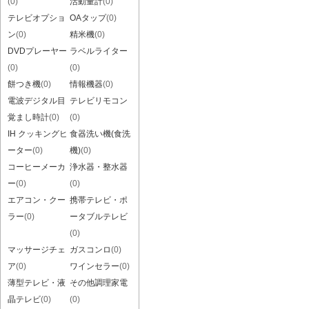
(0)
活動量計
(0)
テレビオプショ
OAタップ
(0)
ン
(0)
精米機
(0)
DVDプレーヤー
ラベルライター
(0)
(0)
餅つき機
(0)
情報機器
(0)
電波デジタル目
テレビリモコン
覚まし時計
(0)
(0)
IH クッキングヒ
食器洗い機(食洗
ーター
(0)
機)
(0)
コーヒーメーカ
浄水器・整水器
ー
(0)
(0)
エアコン・クー
携帯テレビ・ポ
ラー
(0)
ータブルテレビ
(0)
マッサージチェ
ガスコンロ
(0)
ア
(0)
ワインセラー
(0)
薄型テレビ・液
その他調理家電
晶テレビ
(0)
(0)