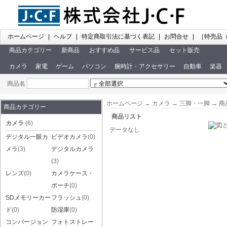
ホームページ
|
ヘルプ
|
特定商取引法に基づく表記
|
お問合せ
|
［特売品
商品カテゴリー
新商品
おすすめ品
サービス品
セット販売
カメラ
家電
ゲーム
パソコン
腕時計・アクセサリー
自動車
楽器
商品名
ホームページ
→
カメラ
→
三脚・一脚
→ 商
商品カテゴリー
商品リスト
カメラ
(6)
データなし
デジタル一眼カ
ビデオカメラ
(0)
メラ
(3)
デジタルカメラ
(3)
レンズ
(0)
カメラケース・
ポーチ
(0)
SDメモリーカー
フラッシュ
(0)
ド
(0)
防湿庫
(0)
コンバージョン
フォトストレー