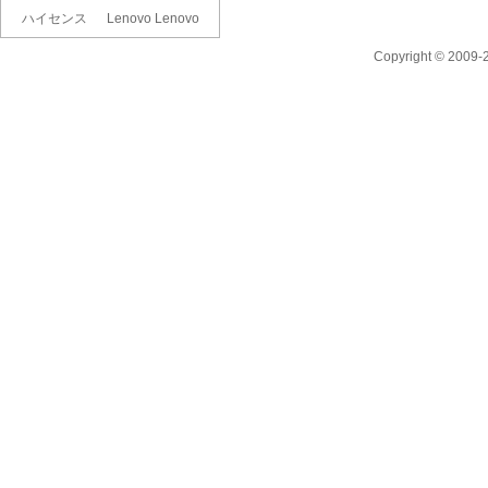
ハイセンス
Lenovo Lenovo
55U8R [55イ..
Legion ..
Copyright © 2009