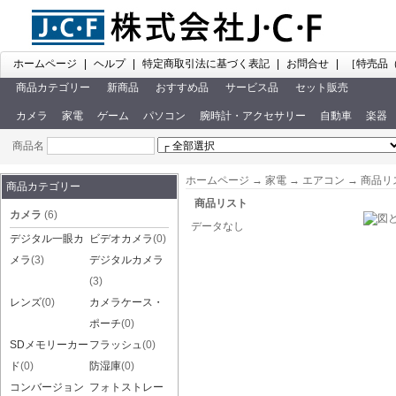
ホームページ
|
ヘルプ
|
特定商取引法に基づく表記
|
お問合せ
|
［特売品
商品カテゴリー
新商品
おすすめ品
サービス品
セット販売
カメラ
家電
ゲーム
パソコン
腕時計・アクセサリー
自動車
楽器
商品名
ホームページ
→
家電
→
エアコン
→ 商品リ
商品カテゴリー
商品リスト
カメラ
(6)
データなし
デジタル一眼カ
ビデオカメラ
(0)
メラ
(3)
デジタルカメラ
(3)
レンズ
(0)
カメラケース・
ポーチ
(0)
SDメモリーカー
フラッシュ
(0)
ド
(0)
防湿庫
(0)
コンバージョン
フォトストレー