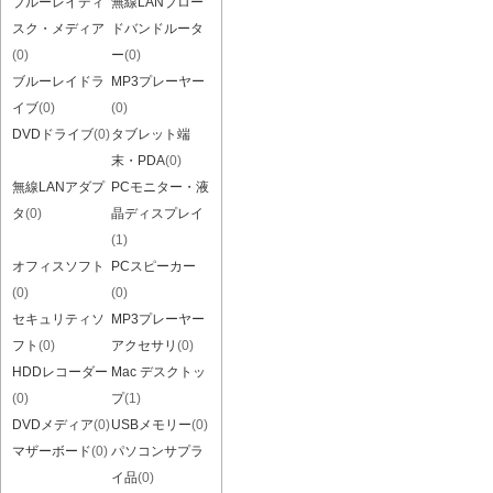
ブルーレイディ
無線LANブロー
スク・メディア
ドバンドルータ
(0)
ー
(0)
ブルーレイドラ
MP3プレーヤー
イブ
(0)
(0)
DVDドライブ
(0)
タブレット端
末・PDA
(0)
無線LANアダプ
PCモニター・液
タ
(0)
晶ディスプレイ
(1)
オフィスソフト
PCスピーカー
(0)
(0)
セキュリティソ
MP3プレーヤー
フト
(0)
アクセサリ
(0)
HDDレコーダー
Mac デスクトッ
(0)
プ
(1)
DVDメディア
(0)
USBメモリー
(0)
マザーボード
(0)
パソコンサプラ
イ品
(0)