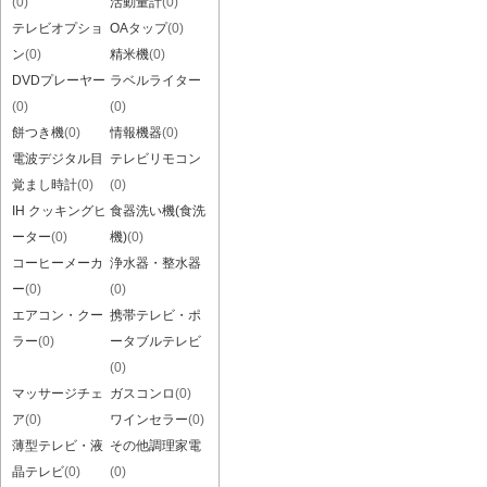
(0)
活動量計
(0)
テレビオプショ
OAタップ
(0)
ン
(0)
精米機
(0)
DVDプレーヤー
ラベルライター
(0)
(0)
餅つき機
(0)
情報機器
(0)
電波デジタル目
テレビリモコン
覚まし時計
(0)
(0)
IH クッキングヒ
食器洗い機(食洗
ーター
(0)
機)
(0)
コーヒーメーカ
浄水器・整水器
ー
(0)
(0)
エアコン・クー
携帯テレビ・ポ
ラー
(0)
ータブルテレビ
(0)
マッサージチェ
ガスコンロ
(0)
ア
(0)
ワインセラー
(0)
薄型テレビ・液
その他調理家電
晶テレビ
(0)
(0)