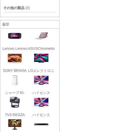
その他の製品
(0)
履歴
Lenovo Lenovo
ASUSChromebook
Legion ..
CM30 D..
SONY BRAVIA
LGエレクトロニ
KJ-65X75W..
クス OL..
シャープ KI-
ハイセンス
RD50-W [ホ..
55U8R [55イ..
TVS REGZA
ハイセンス
RLC-V7R MAX..
50U8R [50イ..