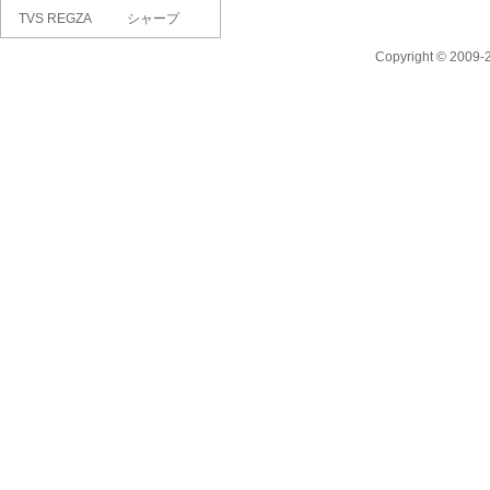
TVS REGZA
シャープ
RM-G276N [2..
AQUOSブルー
Copyright © 2009
レ..