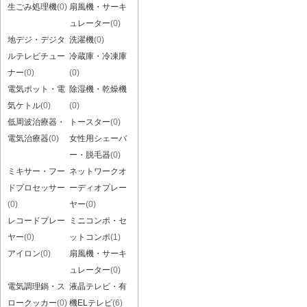
生ごみ処理機
(0)
扇風機・サーキ
ュレーター
(0)
地デジ・デジタ
洗濯機
(0)
ルテレビチュー
冷蔵庫・冷凍庫
ナー
(0)
(0)
電気ポット・電
除湿機・乾燥機
気ケトル
(0)
(0)
低周波治療器・
トースター
(0)
電気治療器
(0)
女性用シェーバ
ー・脱毛器
(0)
ミキサー・フー
ネットワークオ
ドプロセッサー
ーディオプレー
(0)
ヤー
(0)
レコードプレー
ミニコンポ・セ
ヤー
(0)
ットコンポ
(1)
アイロン
(0)
扇風機・サーキ
ュレーター
(0)
電気調理鍋・ス
液晶テレビ・有
ロークッカー
(0)
機ELテレビ
(6)