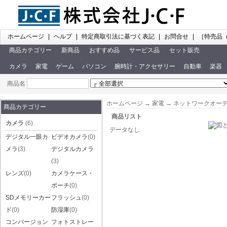
ホームページ
|
ヘルプ
|
特定商取引法に基づく表記
|
お問合せ
|
［特売品
商品カテゴリー
新商品
おすすめ品
サービス品
セット販売
カメラ
家電
ゲーム
パソコン
腕時計・アクセサリー
自動車
楽器
商品名
ホームページ
→
家電
→
ネットワークオー
商品カテゴリー
商品リスト
カメラ
(6)
データなし
デジタル一眼カ
ビデオカメラ
(0)
メラ
(3)
デジタルカメラ
(3)
レンズ
(0)
カメラケース・
ポーチ
(0)
SDメモリーカー
フラッシュ
(0)
ド
(0)
防湿庫
(0)
コンバージョン
フォトストレー