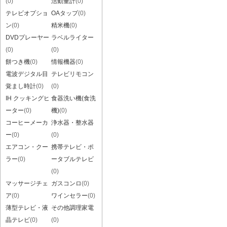
(0)
活動量計
(0)
テレビオプショ
OAタップ
(0)
ン
(0)
精米機
(0)
DVDプレーヤー
ラベルライター
(0)
(0)
餅つき機
(0)
情報機器
(0)
電波デジタル目
テレビリモコン
覚まし時計
(0)
(0)
IH クッキングヒ
食器洗い機(食洗
ーター
(0)
機)
(0)
コーヒーメーカ
浄水器・整水器
ー
(0)
(0)
エアコン・クー
携帯テレビ・ポ
ラー
(0)
ータブルテレビ
(0)
マッサージチェ
ガスコンロ
(0)
ア
(0)
ワインセラー
(0)
薄型テレビ・液
その他調理家電
晶テレビ
(0)
(0)