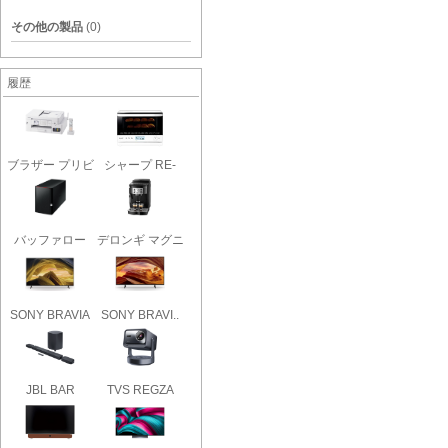
その他の製品
(0)
履歴
ブラザー プリビ
シャープ RE-
オ MFC..
SS26B
バッファロー
デロンギ マグニ
LinkStat..
フィカ..
SONY BRAVIA
SONY BRAVI..
KJ-55X81L..
JBL BAR
TVS REGZA
1000MK2 [ブラ..
RLC-V7R MAX..