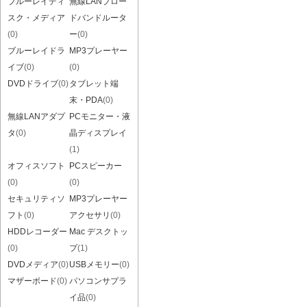
ブルーレイディ
無線LANブロー
スク・メディア
ドバンドルータ
(0)
ー
(0)
ブルーレイドラ
MP3プレーヤー
イブ
(0)
(0)
DVDドライブ
(0)
タブレット端
末・PDA
(0)
無線LANアダプ
PCモニター・液
タ
(0)
晶ディスプレイ
(1)
オフィスソフト
PCスピーカー
(0)
(0)
セキュリティソ
MP3プレーヤー
フト
(0)
アクセサリ
(0)
HDDレコーダー
Mac デスクトッ
(0)
プ
(1)
DVDメディア
(0)
USBメモリー
(0)
マザーボード
(0)
パソコンサプラ
イ品
(0)