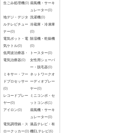
生ごみ処理機
(0)
扇風機・サーキ
ュレーター
(0)
地デジ・デジタ
洗濯機
(0)
ルテレビチュー
冷蔵庫・冷凍庫
ナー
(0)
(0)
電気ポット・電
除湿機・乾燥機
気ケトル
(0)
(0)
低周波治療器・
トースター
(0)
電気治療器
(0)
女性用シェーバ
ー・脱毛器
(0)
ミキサー・フー
ネットワークオ
ドプロセッサー
ーディオプレー
(0)
ヤー
(0)
レコードプレー
ミニコンポ・セ
ヤー
(0)
ットコンポ
(1)
アイロン
(0)
扇風機・サーキ
ュレーター
(0)
電気調理鍋・ス
液晶テレビ・有
ロークッカー
(0)
機ELテレビ
(6)