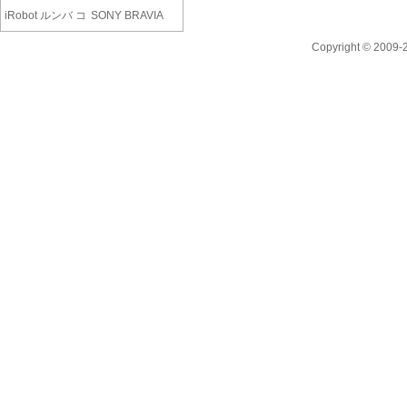
iRobot ルンバ コ
SONY BRAVIA
ンボ ..
KJ-55X81L..
Copyright © 2009