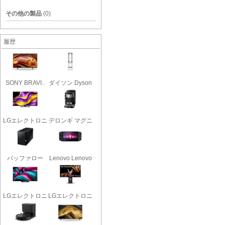
その他の製品
(0)
履歴
SONY BRAVI..
ダイソン Dyson
Hot + ..
LGエレクトロニ
デロンギ マグニ
クス OL..
フィカ..
バッファロー
Lenovo Lenovo
LinkStat..
Legion ..
LGエレクトロニ
LGエレクトロニ
クス OL..
クス LG..