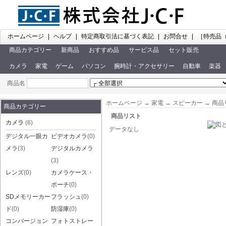
ホームページ
|
ヘルプ
|
特定商取引法に基づく表記
|
お問合せ
|
［特売品
商品カテゴリー
新商品
おすすめ品
サービス品
セット販売
カメラ
家電
ゲーム
パソコン
腕時計・アクセサリー
自動車
楽器
商品名
ホームページ
→
家電
→
スピーカー
→ 商品
商品カテゴリー
商品リスト
カメラ
(6)
データなし
デジタル一眼カ
ビデオカメラ
(0)
メラ
(3)
デジタルカメラ
(3)
レンズ
(0)
カメラケース・
ポーチ
(0)
SDメモリーカー
フラッシュ
(0)
ド
(0)
防湿庫
(0)
コンバージョン
フォトストレー