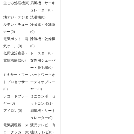
生ごみ処理機
(0)
扇風機・サーキ
ュレーター
(0)
地デジ・デジタ
洗濯機
(0)
ルテレビチュー
冷蔵庫・冷凍庫
ナー
(0)
(0)
電気ポット・電
除湿機・乾燥機
気ケトル
(0)
(0)
低周波治療器・
トースター
(0)
電気治療器
(0)
女性用シェーバ
ー・脱毛器
(0)
ミキサー・フー
ネットワークオ
ドプロセッサー
ーディオプレー
(0)
ヤー
(0)
レコードプレー
ミニコンポ・セ
ヤー
(0)
ットコンポ
(1)
アイロン
(0)
扇風機・サーキ
ュレーター
(0)
電気調理鍋・ス
液晶テレビ・有
ロークッカー
(0)
機ELテレビ
(6)