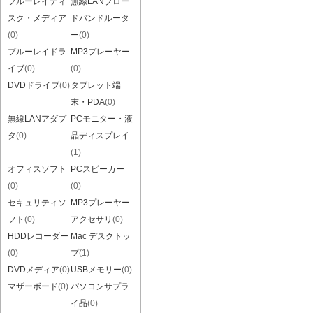
ブルーレイディ
無線LANブロー
スク・メディア
ドバンドルータ
(0)
ー
(0)
ブルーレイドラ
MP3プレーヤー
イブ
(0)
(0)
DVDドライブ
(0)
タブレット端
末・PDA
(0)
無線LANアダプ
PCモニター・液
タ
(0)
晶ディスプレイ
(1)
オフィスソフト
PCスピーカー
(0)
(0)
セキュリティソ
MP3プレーヤー
フト
(0)
アクセサリ
(0)
HDDレコーダー
Mac デスクトッ
(0)
プ
(1)
DVDメディア
(0)
USBメモリー
(0)
マザーボード
(0)
パソコンサプラ
イ品
(0)