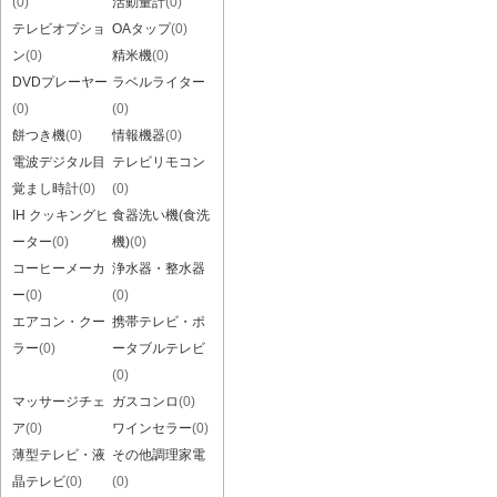
(0)
活動量計
(0)
テレビオプショ
OAタップ
(0)
ン
(0)
精米機
(0)
DVDプレーヤー
ラベルライター
(0)
(0)
餅つき機
(0)
情報機器
(0)
電波デジタル目
テレビリモコン
覚まし時計
(0)
(0)
IH クッキングヒ
食器洗い機(食洗
ーター
(0)
機)
(0)
コーヒーメーカ
浄水器・整水器
ー
(0)
(0)
エアコン・クー
携帯テレビ・ポ
ラー
(0)
ータブルテレビ
(0)
マッサージチェ
ガスコンロ
(0)
ア
(0)
ワインセラー
(0)
薄型テレビ・液
その他調理家電
晶テレビ
(0)
(0)