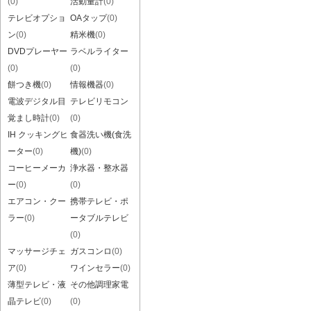
(0)
活動量計
(0)
テレビオプショ
OAタップ
(0)
ン
(0)
精米機
(0)
DVDプレーヤー
ラベルライター
(0)
(0)
餅つき機
(0)
情報機器
(0)
電波デジタル目
テレビリモコン
覚まし時計
(0)
(0)
IH クッキングヒ
食器洗い機(食洗
ーター
(0)
機)
(0)
コーヒーメーカ
浄水器・整水器
ー
(0)
(0)
エアコン・クー
携帯テレビ・ポ
ラー
(0)
ータブルテレビ
(0)
マッサージチェ
ガスコンロ
(0)
ア
(0)
ワインセラー
(0)
薄型テレビ・液
その他調理家電
晶テレビ
(0)
(0)