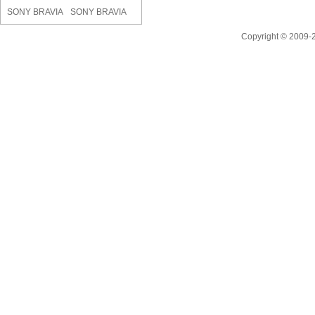
SONY BRAVIA
SONY BRAVIA
KJ-65X75W..
KJ-55X81L..
Copyright © 2009