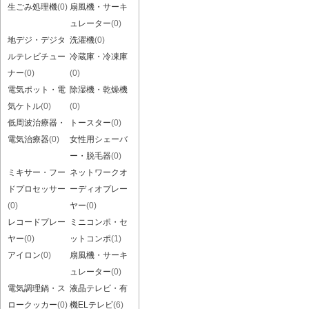
生ごみ処理機
(0)
扇風機・サーキ
ュレーター
(0)
地デジ・デジタ
洗濯機
(0)
ルテレビチュー
冷蔵庫・冷凍庫
ナー
(0)
(0)
電気ポット・電
除湿機・乾燥機
気ケトル
(0)
(0)
低周波治療器・
トースター
(0)
電気治療器
(0)
女性用シェーバ
ー・脱毛器
(0)
ミキサー・フー
ネットワークオ
ドプロセッサー
ーディオプレー
(0)
ヤー
(0)
レコードプレー
ミニコンポ・セ
ヤー
(0)
ットコンポ
(1)
アイロン
(0)
扇風機・サーキ
ュレーター
(0)
電気調理鍋・ス
液晶テレビ・有
ロークッカー
(0)
機ELテレビ
(6)