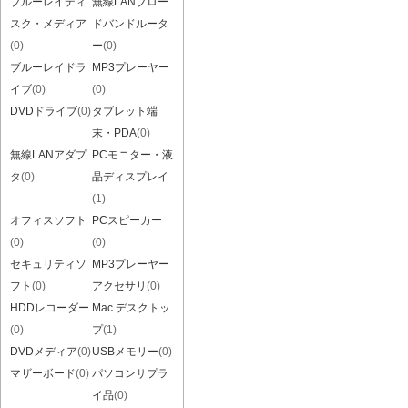
ブルーレイディ
無線LANブロー
スク・メディア
ドバンドルータ
(0)
ー
(0)
ブルーレイドラ
MP3プレーヤー
イブ
(0)
(0)
DVDドライブ
(0)
タブレット端
末・PDA
(0)
無線LANアダプ
PCモニター・液
タ
(0)
晶ディスプレイ
(1)
オフィスソフト
PCスピーカー
(0)
(0)
セキュリティソ
MP3プレーヤー
フト
(0)
アクセサリ
(0)
HDDレコーダー
Mac デスクトッ
(0)
プ
(1)
DVDメディア
(0)
USBメモリー
(0)
マザーボード
(0)
パソコンサプラ
イ品
(0)