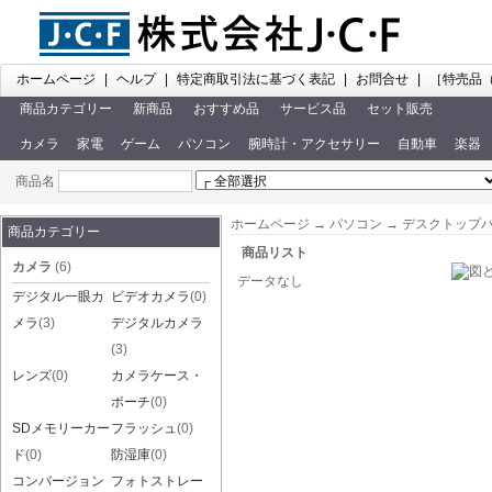
ホームページ
|
ヘルプ
|
特定商取引法に基づく表記
|
お問合せ
|
［特売品
商品カテゴリー
新商品
おすすめ品
サービス品
セット販売
カメラ
家電
ゲーム
パソコン
腕時計・アクセサリー
自動車
楽器
商品名
ホームページ
→
パソコン
→
デスクトップ
商品カテゴリー
商品リスト
カメラ
(6)
データなし
デジタル一眼カ
ビデオカメラ
(0)
メラ
(3)
デジタルカメラ
(3)
レンズ
(0)
カメラケース・
ポーチ
(0)
SDメモリーカー
フラッシュ
(0)
ド
(0)
防湿庫
(0)
コンバージョン
フォトストレー