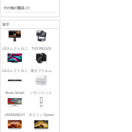
その他の製品
(0)
履歴
LGエレクトロニ
TVS REGZA
クス LG..
RLC-V7R MAX..
LGエレクトロニ
富士フイルム
クス OL..
FUJIFILM..
Bose Smart
パナソニック
Soundbar 3..
NP-TCR5-..
JAPANNEXT
ダイソン Dyson
JN-IPS34G16..
Hot + ..